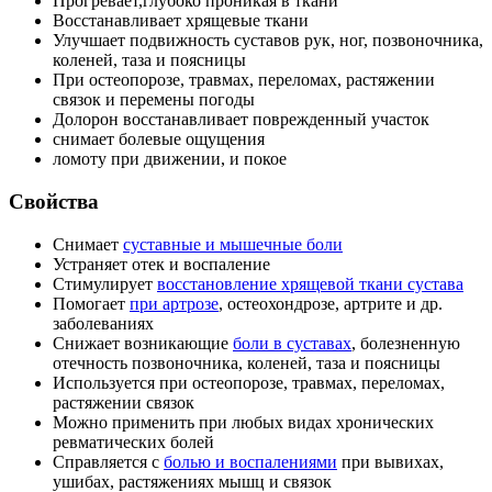
Прогревает,глубоко проникая в ткани
Восстанавливает хрящевые ткани
Улучшает подвижность суставов рук, ног, позвоночника,
коленей, таза и поясницы
При остеопорозе, травмах, переломах, растяжении
связок и перемены погоды
Долорон восстанавливает поврежденный участок
снимает болевые ощущения
ломоту при движении, и покое
Свойства
Снимает
суставные и мышечные боли
Устраняет отек и воспаление
Стимулирует
восстановление хрящевой ткани сустава
Помогает
при артрозе
, остеохондрозе, артрите и др.
заболеваниях
Снижает возникающие
боли в суставах
, болезненную
отечность позвоночника, коленей, таза и поясницы
Используется при остеопорозе, травмах, переломах,
растяжении связок
Можно применить при любых видах хронических
ревматических болей
Справляется с
болью и воспалениями
при вывихах,
ушибах, растяжениях мышц и связок